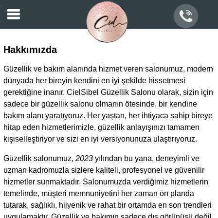
Hizmetlerimiz
Hakkımızda
Hakkımızda
İletişim
Güzellik ve bakım alanında hizmet veren salonumuz, modern
dünyada her bireyin kendini en iyi şekilde hissetmesi
gerektiğine inanır. CielSibel Güzellik Salonu olarak, sizin için
sadece bir güzellik salonu olmanın ötesinde, bir kendine
bakım alanı yaratıyoruz. Her yaştan, her ihtiyaca sahip bireye
hitap eden hizmetlerimizle, güzellik anlayışınızı tamamen
kişiselleştiriyor ve sizi en iyi versiyonunuza ulaştırıyoruz.
Güzellik salonumuz,
2023
yılından bu yana, deneyimli ve
uzman kadromuzla sizlere kaliteli, profesyonel ve güvenilir
hizmetler sunmaktadır. Salonumuzda verdiğimiz hizmetlerin
temelinde, müşteri memnuniyetini her zaman ön planda
tutarak, sağlıklı, hijyenik ve rahat bir ortamda en son trendleri
uygulamaktır. Güzellik ve bakımın sadece dış görünüşü değil,